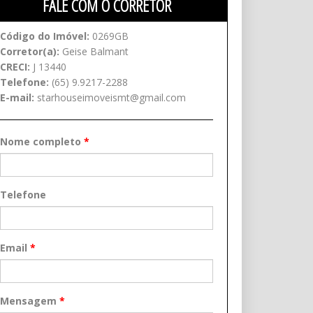
FALE COM O CORRETOR
Código do Imóvel:
0269GB
Corretor(a):
Geise Balmant
CRECI:
J 13440
Telefone:
(65) 9.9217-2288
E-mail:
starhouseimoveismt@gmail.com
Nome completo
*
Telefone
Email
*
Mensagem
*