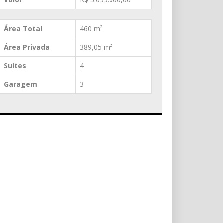
Área Total
460 m²
Área Privada
389,05 m²
Suítes
4
Garagem
3