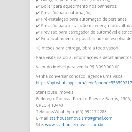
✔️ Boiler para aquecimento nos banheiros;
✔️ Previsão para automação;
✔️ Pré-instalação para automação de persianas;
✔️ Previsão para instalação de energia fotovoltaic
✔️ Previsão para carregador de automóvel elétrico
✔️ Fino acabamento e possibilidade de escolha de
10 meses para entrega, obra a todo vapor!
Para visita na obra, informações e detalhamentos
Valor do imóvel para venda R$ 3.099.000,00.
Venha conversar conosco, agende uma visita!
https://api.whatsapp.com/send?phone=55659921
Star House Imóveis
Endereço: Rodovia Palmiro Paes de Barros, 1505,
CRECI-J 13440
Telefone/WhatsApp: (65) 99217.2288
E-mail:
starhouseimoveismt@gmail.com
Site:
www.starhouseimoveis.com.br