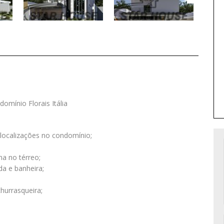
mínio Florais Itália
 localizações no condomínio;
ma no térreo;
a e banheira;
hurrasqueira;