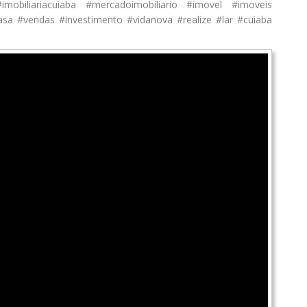
 #imobiliariacuiaba #mercadoimobiliario #imovel #imoveis
sa #vendas #investimento #vidanova #realize #lar #cuiaba