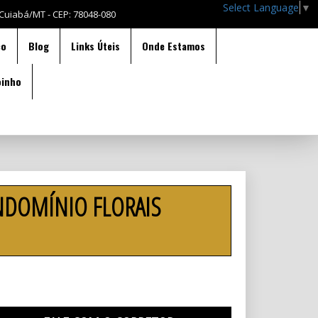
Select Language
▼
 Cuiabá/MT - CEP: 78048-080
co
Blog
Links Úteis
Onde Estamos
oinho
NDOMÍNIO FLORAIS