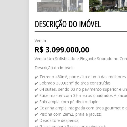
DESCRIÇÃO DO IMÓVEL
Venda
R$ 3.099.000,00
Vendo Um Sofisticado e Elegante Sobrado no Condo
Descrição do imóvel:
✔️ Terreno 460m², parte alta e uma das melhores
✔️ Sobrado 389,05m² de área construída;
✔️ 04 suítes, sendo 03 no pavimento superior e u
✔️ Suite master com 39 metros quadrados + sacad
✔️ Sala ampla com pé direito duplo;
✔️ Cozinha ampla integrada com área gourmet e c
✔️ Piscina com 28m2, praia e Jacuzzi;
✔️ Depósito e despensa;
✔️ Garagem para 3 veiculos (cobertos);