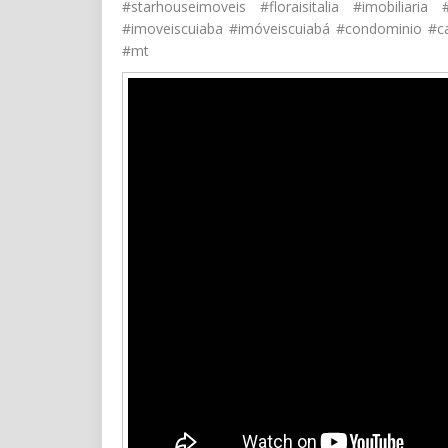
#starhouseimoveis #floraisitalia #imobiliaria
#imoveiscuiaba #imóveiscuiabá #condominio #ca
#mt