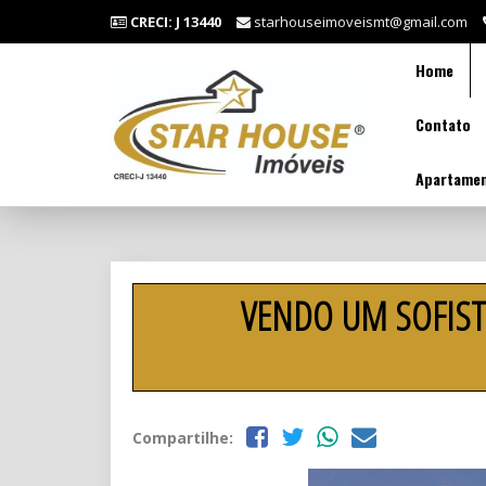
CRECI: J 13440
starhouseimoveismt@gmail.com
Home
Contato
Apartamen
VENDO UM SOFIST
Compartilhe: