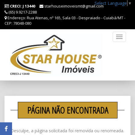
Select Language
▼
CRECI: J 13440
starhouseimoveismt@gmail.com
(65) 9.9217-2288
Endereço: Rua Atenas, nº 165, Sala 03 - Despraiado - Cuiabá/MT -
CEP: 78048-080
Toggle
navigat
PÁGINA NÃO ENCONTRADA
Desculpe, a página solicitada foi removida ou renomeada.